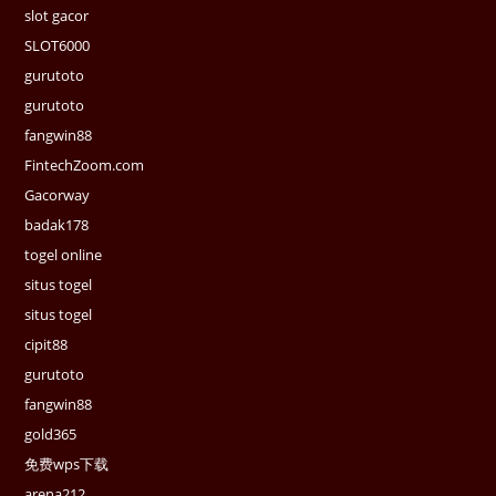
slot gacor
SLOT6000
gurutoto
gurutoto
fangwin88
FintechZoom.com
Gacorway
badak178
togel online
situs togel
situs togel
cipit88
gurutoto
fangwin88
gold365
免费wps下载
arena212