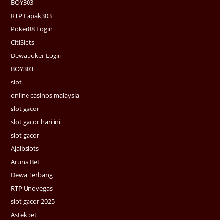
BOY303
RTP Lapak303
Poker88 Login
CitiSlots
Dewapoker Login
BOY303
slot
online casinos malaysia
slot gacor
slot gacor hari ini
slot gacor
Ajaibslots
Aruna Bet
Dewa Terbang
RTP Unovegas
slot gacor 2025
Astekbet