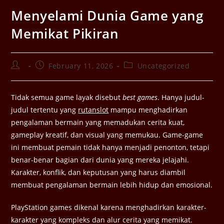
Menyelami Dunia Game yang
Memikat Pikiran
February 11, 2026
Uncategorized
Tidak semua game layak disebut
best games
. Hanya judul-
judul tertentu yang
rutanslot
mampu menghadirkan
pengalaman bermain yang memadukan cerita kuat,
gameplay kreatif, dan visual yang memukau. Game-game
ini membuat pemain tidak hanya menjadi penonton, tetapi
benar-benar bagian dari dunia yang mereka jelajahi.
Karakter, konflik, dan keputusan yang harus diambil
membuat pengalaman bermain lebih hidup dan emosional.
PlayStation games dikenal karena menghadirkan karakter-
karakter yang kompleks dan alur cerita yang memikat.