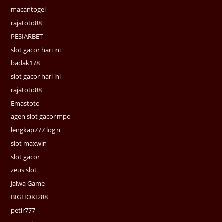
macantogel
rajatoto88
PESIARBET
slot gacor hari ini
badak178
slot gacor hari ini
rajatoto88
Emastoto
agen slot gacor mpo
lengkap777 login
slot maxwin
slot gacor
zeus slot
Jalwa Game
BIGHOKI288
petir777