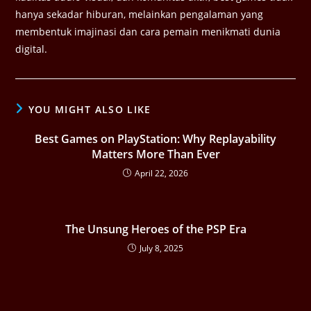
hanya sekadar hiburan, melainkan pengalaman yang
membentuk imajinasi dan cara pemain menikmati dunia
digital.
YOU MIGHT ALSO LIKE
Best Games on PlayStation: Why Replayability
Matters More Than Ever
April 22, 2026
The Unsung Heroes of the PSP Era
July 8, 2025