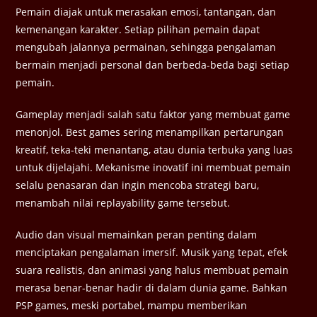
Pemain diajak untuk merasakan emosi, tantangan, dan
kemenangan karakter. Setiap pilihan pemain dapat
mengubah jalannya permainan, sehingga pengalaman
bermain menjadi personal dan berbeda-beda bagi setiap
pemain.
Gameplay menjadi salah satu faktor yang membuat game
menonjol. Best games sering menampilkan pertarungan
kreatif, teka-teki menantang, atau dunia terbuka yang luas
untuk dijelajahi. Mekanisme inovatif ini membuat pemain
selalu penasaran dan ingin mencoba strategi baru,
menambah nilai replayability game tersebut.
Audio dan visual memainkan peran penting dalam
menciptakan pengalaman imersif. Musik yang tepat, efek
suara realistis, dan animasi yang halus membuat pemain
merasa benar-benar hadir di dalam dunia game. Bahkan
PSP games, meski portabel, mampu memberikan