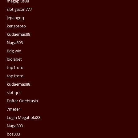
megaplus88
slot gacor 777
jepangqq
kenzototo
kudaemas88
Naga303
Bdg win
biolabet
top1toto
top1toto
kudaemas88
slot qris
Daftar Onebtasia
7meter
Login Megahoki88
Naga303
bos303