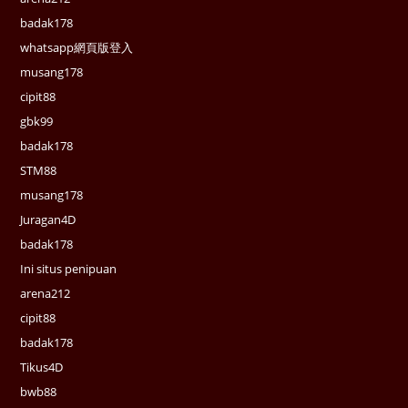
badak178
whatsapp網頁版登入
musang178
cipit88
gbk99
badak178
STM88
musang178
Juragan4D
badak178
Ini situs penipuan
arena212
cipit88
badak178
Tikus4D
bwb88