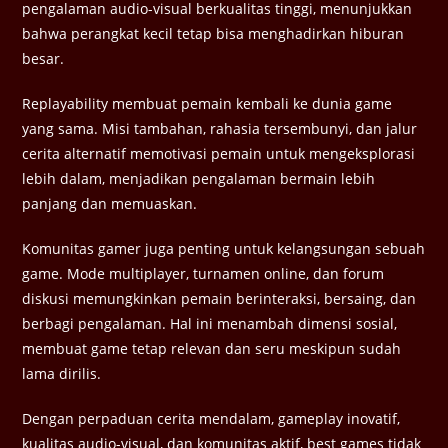
pengalaman audio-visual berkualitas tinggi, menunjukkan
bahwa perangkat kecil tetap bisa menghadirkan hiburan
besar.
Replayability membuat pemain kembali ke dunia game
yang sama. Misi tambahan, rahasia tersembunyi, dan jalur
cerita alternatif memotivasi pemain untuk mengeksplorasi
lebih dalam, menjadikan pengalaman bermain lebih
panjang dan memuaskan.
Komunitas gamer juga penting untuk kelangsungan sebuah
game. Mode multiplayer, turnamen online, dan forum
diskusi memungkinkan pemain berinteraksi, bersaing, dan
berbagi pengalaman. Hal ini menambah dimensi sosial,
membuat game tetap relevan dan seru meskipun sudah
lama dirilis.
Dengan perpaduan cerita mendalam, gameplay inovatif,
kualitas audio-visual, dan komunitas aktif, best games tidak