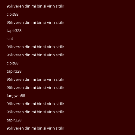
96lı veren dinimi binisi virin sitilir
cipit88
96lı veren dinimi binisi virin sitilir
tapir328
slot
96lı veren dinimi binisi virin sitilir
96lı veren dinimi binisi virin sitilir
cipit88
tapir328
96lı veren dinimi binisi virin sitilir
96lı veren dinimi binisi virin sitilir
fangwin88
96lı veren dinimi binisi virin sitilir
96lı veren dinimi binisi virin sitilir
tapir328
96lı veren dinimi binisi virin sitilir