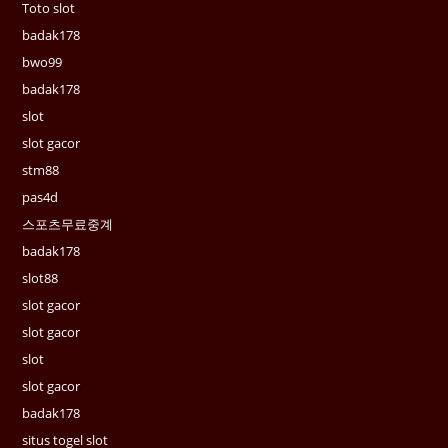
Toto slot
badak178
bwo99
badak178
slot
slot gacor
stm88
pas4d
스포츠무료중계
badak178
slot88
slot gacor
slot gacor
slot
slot gacor
badak178
situs togel slot