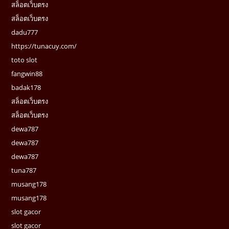
สล็อตเว็บตรง
สล็อตเว็บตรง
dadu777
https://tunacuy.com/
toto slot
fangwin88
badak178
สล็อตเว็บตรง
สล็อตเว็บตรง
dewa787
dewa787
dewa787
tuna787
musang178
musang178
slot gacor
slot gacor