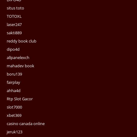
situs toto
TOTOXL
laser247
sakti889
reddy book club
dipo4d
allpanelexch
mahadev book
boru139
fairplay
ahha4d
Rtp Slot Gacor
slot7000
xbet369
casino canada online
jeruk123