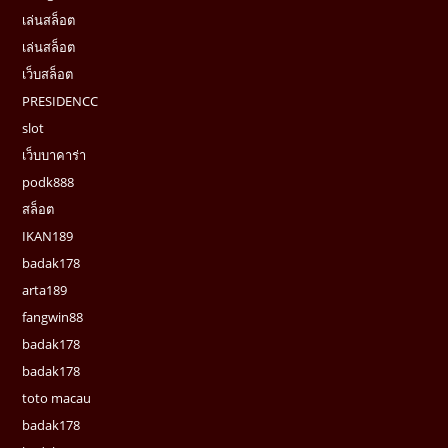
เล่นสล็อต
เล่นสล็อต
เว็บสล็อต
PRESIDENCC
slot
เว็บบาคาร่า
podk888
สล็อต
IKAN189
badak178
arta189
fangwin88
badak178
badak178
toto macau
badak178