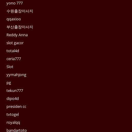
yono 777
수원출장마사지
qqaxioo
부산출장마사지
Reddy Anna
slot gacor
total4d
ceria777
Slot
yymahjong
pg
tekun777
dipo4d
presiden cc
tvtogel
royalqq
bandartoto