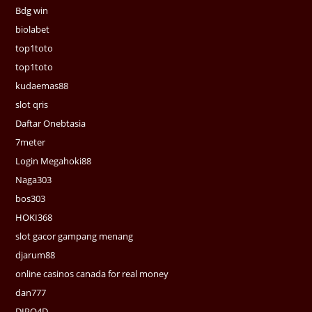
Bdg win
biolabet
top1toto
top1toto
kudaemas88
slot qris
Daftar Onebtasia
7meter
Login Megahoki88
Naga303
bos303
HOKI368
slot gacor gampang menang
djarum88
online casinos canada for real money
dan777
DIPO4D