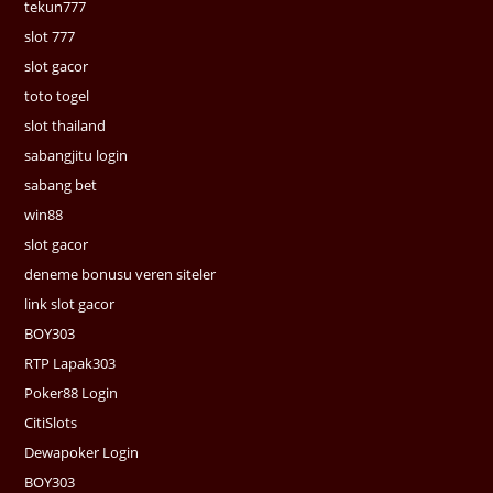
tekun777
slot 777
slot gacor
toto togel
slot thailand
sabangjitu login
sabang bet
win88
slot gacor
deneme bonusu veren siteler
link slot gacor
BOY303
RTP Lapak303
Poker88 Login
CitiSlots
Dewapoker Login
BOY303