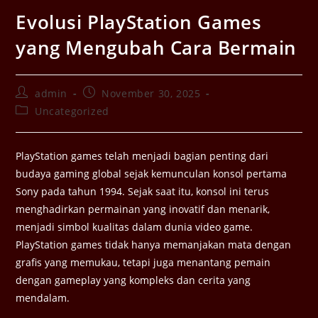
Evolusi PlayStation Games
yang Mengubah Cara Bermain
admin
November 30, 2025
Uncategorized
PlayStation games telah menjadi bagian penting dari
budaya gaming global sejak kemunculan konsol pertama
Sony pada tahun 1994. Sejak saat itu, konsol ini terus
menghadirkan permainan yang inovatif dan menarik,
menjadi simbol kualitas dalam dunia video game.
PlayStation games tidak hanya memanjakan mata dengan
grafis yang memukau, tetapi juga menantang pemain
dengan gameplay yang kompleks dan cerita yang
mendalam.