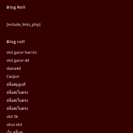
Blog Roll
[include_links_php]
Blog roll
slot gacor hari ini
slot gacor 4d
diana4d
Casijon
สล็อตpgแท้
สล็อตเว็บตรง
สล็อตเว็บตรง
สล็อตเว็บตรง
slot 5k
situs slot
เว็บ สล็อต