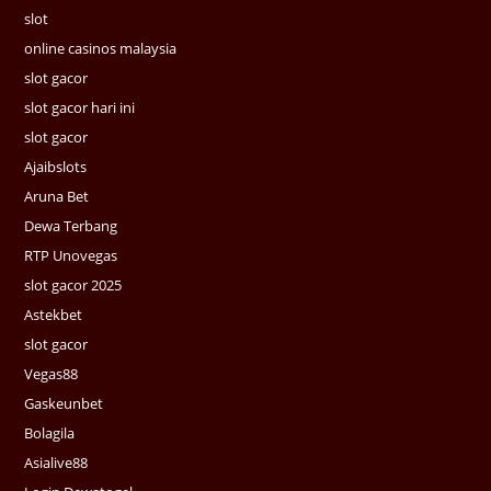
slot
online casinos malaysia
slot gacor
slot gacor hari ini
slot gacor
Ajaibslots
Aruna Bet
Dewa Terbang
RTP Unovegas
slot gacor 2025
Astekbet
slot gacor
Vegas88
Gaskeunbet
Bolagila
Asialive88