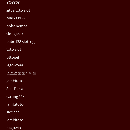
BOY303
situs toto slot
Markas138
pohonemas33
slot gacor
babe138 slot login
toto slot
pttogel
legowo88
스포츠토토사이트
jambitoto
Slot Pulsa
sarang777
jambitoto
slot777
jambitoto
nagawin