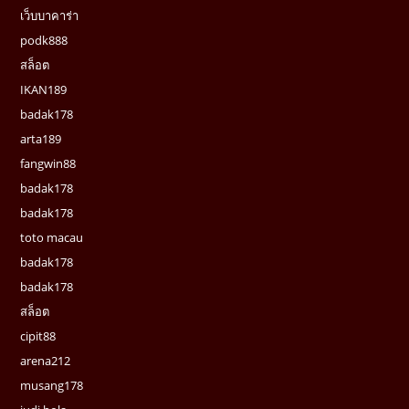
เว็บบาคาร่า
podk888
สล็อต
IKAN189
badak178
arta189
fangwin88
badak178
badak178
toto macau
badak178
badak178
สล็อต
cipit88
arena212
musang178