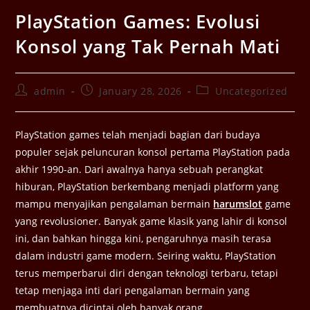
PlayStation Games: Evolusi
Konsol yang Tak Pernah Mati
admin
January 28, 2026
Uncategorized
PlayStation games telah menjadi bagian dari budaya
populer sejak peluncuran konsol pertama PlayStation pada
akhir 1990-an. Dari awalnya hanya sebuah perangkat
hiburan, PlayStation berkembang menjadi platform yang
mampu menyajikan pengalaman bermain
harumslot
game
yang revolusioner. Banyak game klasik yang lahir di konsol
ini, dan bahkan hingga kini, pengaruhnya masih terasa
dalam industri game modern. Seiring waktu, PlayStation
terus memperbarui diri dengan teknologi terbaru, tetapi
tetap menjaga inti dari pengalaman bermain yang
membuatnya dicintai oleh banyak orang.