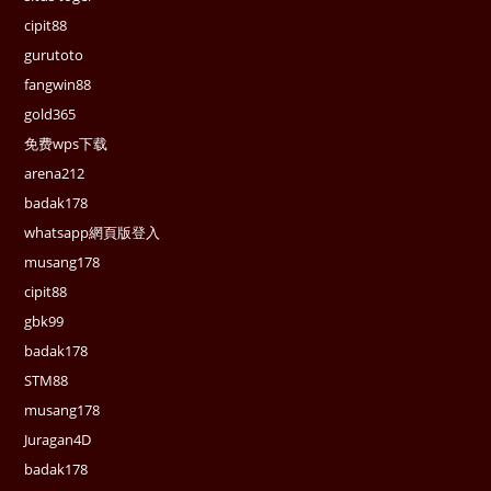
cipit88
gurutoto
fangwin88
gold365
免费wps下载
arena212
badak178
whatsapp網頁版登入
musang178
cipit88
gbk99
badak178
STM88
musang178
Juragan4D
badak178