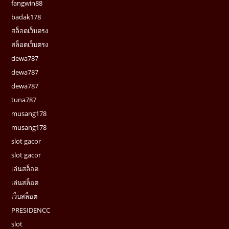
fangwin88
badak178
สล็อตเว็บตรง
สล็อตเว็บตรง
dewa787
dewa787
dewa787
tuna787
musang178
musang178
slot gacor
slot gacor
เล่นสล็อต
เล่นสล็อต
เว็บสล็อต
PRESIDENCC
slot