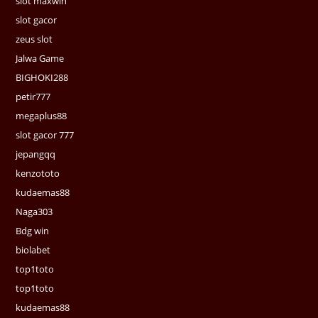
slot maxwin
slot gacor
zeus slot
Jalwa Game
BIGHOKI288
petir777
megaplus88
slot gacor 777
jepangqq
kenzototo
kudaemas88
Naga303
Bdg win
biolabet
top1toto
top1toto
kudaemas88