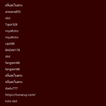
สล็อตเว็บตรง
arwana855
slot
Tapir328
royaltoto
royaltoto
cipit88
BADAK178
slot
fangwin88
fangwin88
สล็อตเว็บตรง
สล็อตเว็บตรง
dadu777
https://tunacuy.com/
toto slot