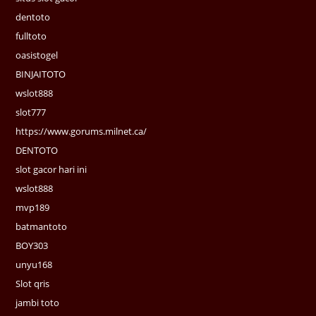
dentoto
fulltoto
oasistogel
BINJAITOTO
wslot888
slot777
https://www.gorums.milnet.ca/
DENTOTO
slot gacor hari ini
wslot888
mvp189
batmantoto
BOY303
unyu168
Slot qris
jambi toto