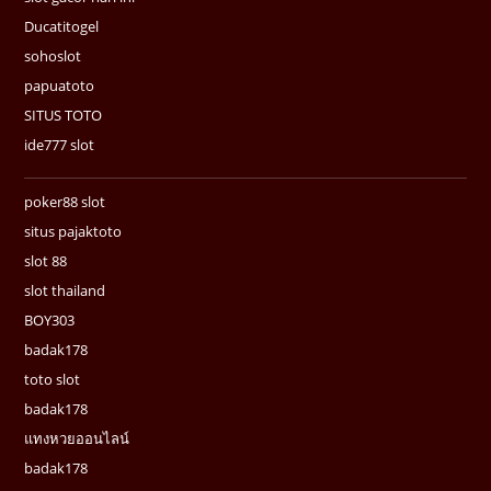
Ducatitogel
sohoslot
papuatoto
SITUS TOTO
ide777 slot
poker88 slot
situs pajaktoto
slot 88
slot thailand
BOY303
badak178
toto slot
badak178
แทงหวยออนไลน์
badak178