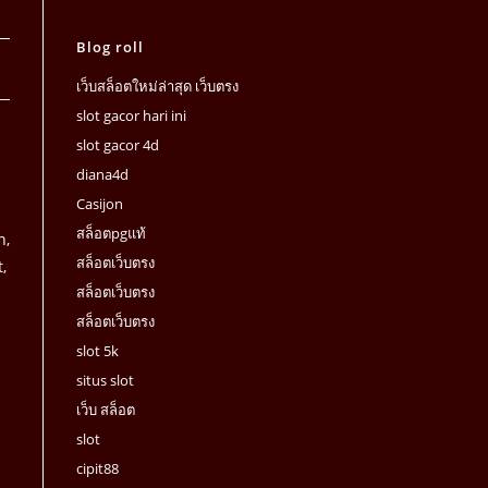
Blog roll
เว็บสล็อตใหม่ล่าสุด เว็บตรง
slot gacor hari ini
slot gacor 4d
diana4d
Casijon
สล็อตpgแท้
n,
สล็อตเว็บตรง
,
สล็อตเว็บตรง
สล็อตเว็บตรง
slot 5k
situs slot
เว็บ สล็อต
slot
cipit88