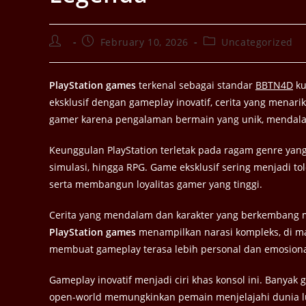
February 10, 2026
Uncategorized
PlayStation games
terkenal sebagai standar
BBTN4D
ku
eksklusif dengan gameplay inovatif, cerita yang menari
gamer karena pengalaman bermain yang unik, mendal
Keunggulan PlayStation terletak pada ragam genre yang
simulasi, hingga RPG. Game eksklusif sering menjadi to
serta membangun loyalitas gamer yang tinggi.
Cerita yang mendalam dan karakter yang berkembang 
PlayStation games
menampilkan narasi kompleks, di ma
membuat gameplay terasa lebih personal dan emosiona
Gameplay inovatif menjadi ciri khas konsol ini. Banyak
open-world memungkinkan pemain menjelajahi dunia l