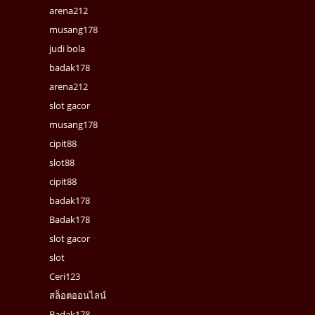
arena212
musang178
judi bola
badak178
arena212
slot gacor
musang178
cipit88
slot88
cipit88
badak178
Badak178
slot gacor
slot
Ceri123
สล็อตออนไลน์
Badak178