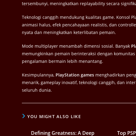
tersembunyi, meningkatkan replayability secara signifik
Teknologi canggih mendukung kualitas game. Konsol Play
animasi halus, efek pencahayaan realistis, dan controll
nyata dan meningkatkan keterlibatan pemain.
Mode multiplayer menambah dimensi sosial. Banyak
Pl
memungkinkan pemain berinteraksi dengan komunitas 
pengalaman bermain lebih menantang.
Kesimpulannya,
PlayStation games
menghadirkan penga
menarik, gameplay inovatif, teknologi canggih, dan inte
seluruh dunia.
YOU MIGHT ALSO LIKE
Defining Greatness: A Deep
Top PS