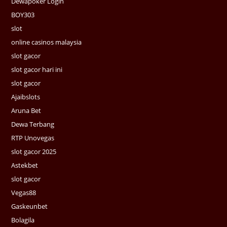
Dewapoker Login
BOY303
slot
online casinos malaysia
slot gacor
slot gacor hari ini
slot gacor
Ajaibslots
Aruna Bet
Dewa Terbang
RTP Unovegas
slot gacor 2025
Astekbet
slot gacor
Vegas88
Gaskeunbet
Bolagila