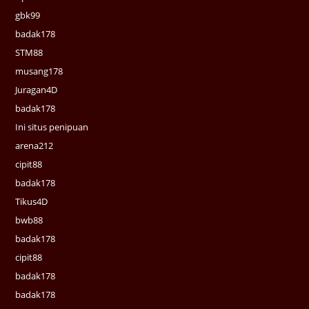
gbk99
badak178
STM88
musang178
Juragan4D
badak178
Ini situs penipuan
arena212
cipit88
badak178
Tikus4D
bwb88
badak178
cipit88
badak178
badak178