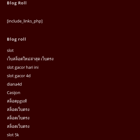
Blog Roll
[include_links_php]
Blog roll
slot
เว็บสล็อตใหม่ล่าสุด เว็บตรง
slot gacor hari ini
slot gacor 4d
diana4d
Casijon
สล็อตpgแท้
สล็อตเว็บตรง
สล็อตเว็บตรง
สล็อตเว็บตรง
slot 5k