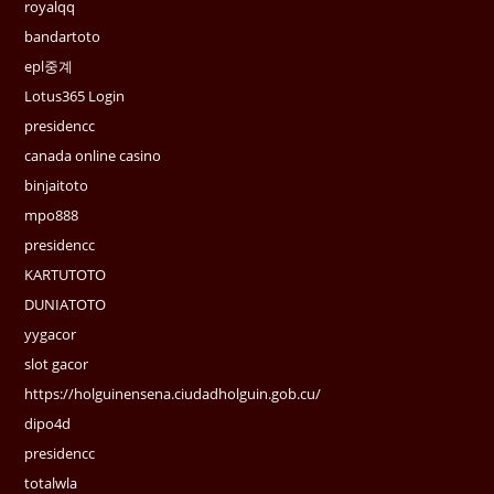
royalqq
bandartoto
epl중계
Lotus365 Login
presidencc
canada online casino
binjaitoto
mpo888
presidencc
KARTUTOTO
DUNIATOTO
yygacor
slot gacor
https://holguinensena.ciudadholguin.gob.cu/
dipo4d
presidencc
totalwla