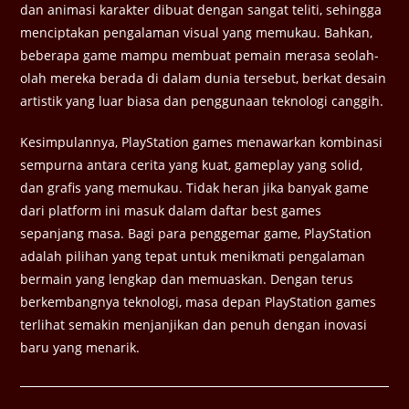
dan animasi karakter dibuat dengan sangat teliti, sehingga
menciptakan pengalaman visual yang memukau. Bahkan,
beberapa game mampu membuat pemain merasa seolah-
olah mereka berada di dalam dunia tersebut, berkat desain
artistik yang luar biasa dan penggunaan teknologi canggih.
Kesimpulannya, PlayStation games menawarkan kombinasi
sempurna antara cerita yang kuat, gameplay yang solid,
dan grafis yang memukau. Tidak heran jika banyak game
dari platform ini masuk dalam daftar best games
sepanjang masa. Bagi para penggemar game, PlayStation
adalah pilihan yang tepat untuk menikmati pengalaman
bermain yang lengkap dan memuaskan. Dengan terus
berkembangnya teknologi, masa depan PlayStation games
terlihat semakin menjanjikan dan penuh dengan inovasi
baru yang menarik.