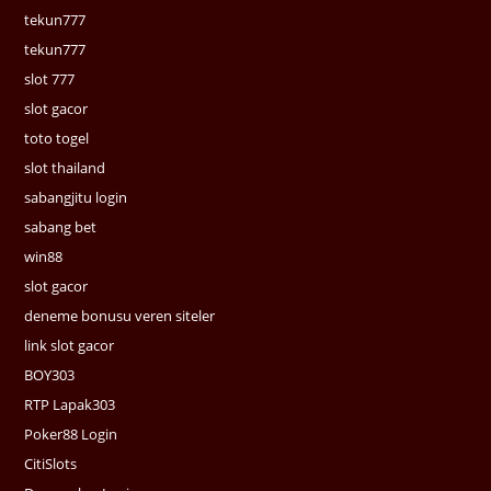
tekun777
tekun777
slot 777
slot gacor
toto togel
slot thailand
sabangjitu login
sabang bet
win88
slot gacor
deneme bonusu veren siteler
link slot gacor
BOY303
RTP Lapak303
Poker88 Login
CitiSlots