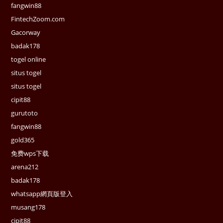
fangwin88
FintechZoom.com
Gacorway
badak178
togel online
situs togel
situs togel
cipit88
gurutoto
fangwin88
gold365
免费wps下载
arena212
badak178
whatsapp網頁版登入
musang178
cipit88