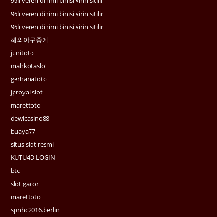
96lı veren dinimi binisi virin sitilir
96lı veren dinimi binisi virin sitilir
96lı veren dinimi binisi virin sitilir
해외야구중계
junitoto
mahkotaslot
gerhanatoto
jproyal slot
marettoto
dewicasino88
buaya77
situs slot resmi
KUTU4D LOGIN
btc
slot gacor
marettoto
spnhc2016.berlin