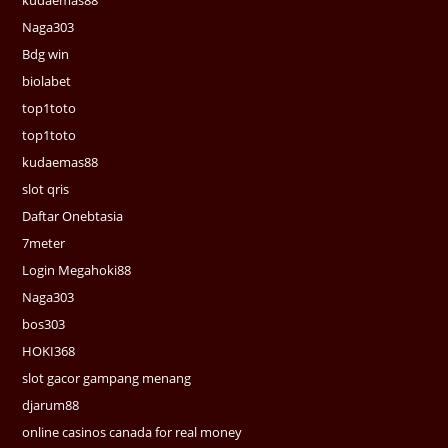
Naga303
Bdg win
biolabet
top1toto
top1toto
kudaemas88
slot qris
Daftar Onebtasia
7meter
Login Megahoki88
Naga303
bos303
HOKI368
slot gacor gampang menang
djarum88
online casinos canada for real money