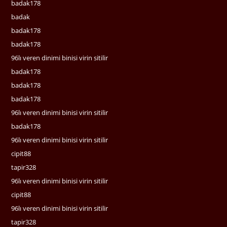
badak178
badak
badak178
badak178
96lı veren dinimi binisi virin sitilir
badak178
badak178
badak178
96lı veren dinimi binisi virin sitilir
badak178
96lı veren dinimi binisi virin sitilir
cipit88
tapir328
96lı veren dinimi binisi virin sitilir
cipit88
96lı veren dinimi binisi virin sitilir
tapir328