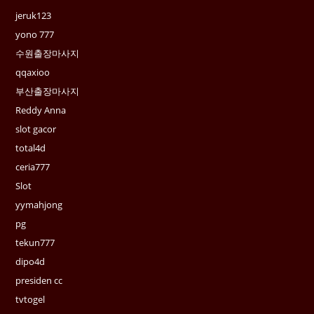
jeruk123
yono 777
수원출장마사지
qqaxioo
부산출장마사지
Reddy Anna
slot gacor
total4d
ceria777
Slot
yymahjong
pg
tekun777
dipo4d
presiden cc
tvtogel