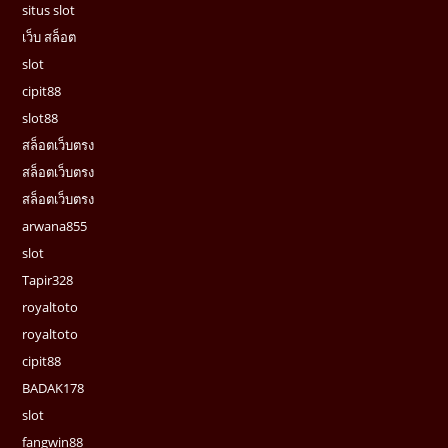
situs slot
เว็บ สล็อต
slot
cipit88
slot88
สล็อตเว็บตรง
สล็อตเว็บตรง
สล็อตเว็บตรง
arwana855
slot
Tapir328
royaltoto
royaltoto
cipit88
BADAK178
slot
fangwin88