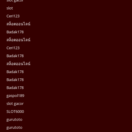
slot
Ceri123
สล็อตออนไลน์
Badak178
สล็อตออนไลน์
Ceri123
Badak178
สล็อตออนไลน์
Badak178
Badak178
Badak178
gaspol189
slot gacor
SLOT6000
gurutoto
gurutoto