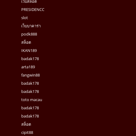
เว็บสล็อต
PRESIDENCC
slot
เว็บบาคาร่า
podk888
สล็อต
IKAN189
badak178
arta189
fangwin88
badak178
badak178
toto macau
badak178
badak178
สล็อต
cipit88