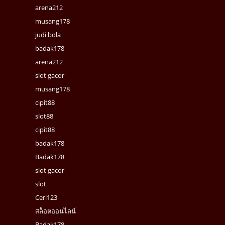
arena212
musang178
judi bola
badak178
arena212
slot gacor
musang178
cipit88
slot88
cipit88
badak178
Badak178
slot gacor
slot
Ceri123
สล็อตออนไลน์
Badak178