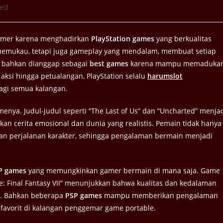
zed
 gamer karena menghadirkan
PlayStation games
yang berkualitas
g memukau, tetapi juga gameplay yang mendalam, membuat setiap
l bahkan dianggap sebagai
best games
karena mampu memaduka
e aksi hingga petualangan, PlayStation selalu
harumslot
gi semua kalangan.
menya. Judul-judul seperti “The Last of Us” dan “Uncharted” menja
cerita emosional dan dunia yang realistis. Pemain tidak hanya
akan perjalanan karakter, sehingga pengalaman bermain menjadi
P games
yang memungkinkan gamer bermain di mana saja. Game
re: Final Fantasy VII” menunjukkan bahwa kualitas dan kedalaman
el. Bahkan beberapa
PSP games
mampu memberikan pengalaman
avorit di kalangan penggemar game portable.