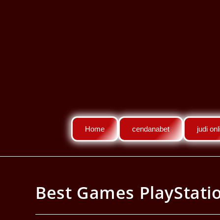
Home
cendanabet
judi onl
Best Games PlayStati